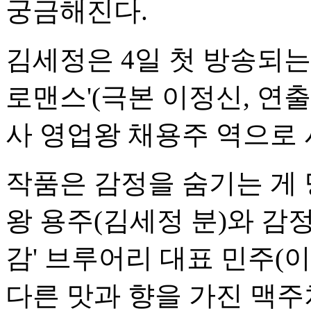
궁금해진다.
김세정은 4일 첫 방송되는
로맨스'(극본 이정신, 연
사 영업왕 채용주 역으로
작품은 감정을 숨기는 게 
왕 용주(김세정 분)와 감
감' 브루어리 대표 민주(
다른 맛과 향을 가진 맥주