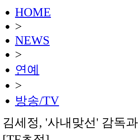
HOME
>
NEWS
>
연예
>
방송/TV
김세정, '사내맞선' 감독
[TF초점]