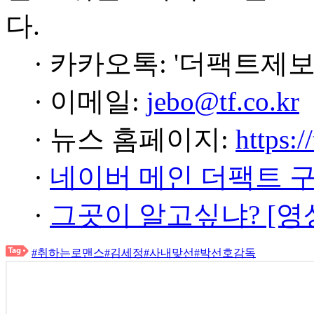
다.
· 카카오톡: '더팩트제보
· 이메일:
jebo@tf.co.kr
· 뉴스 홈페이지:
https:/
·
네이버 메인 더팩트 
·
그곳이 알고싶냐? [영
#취하는로맨스
#김세정
#사내맞선
#박선호감독