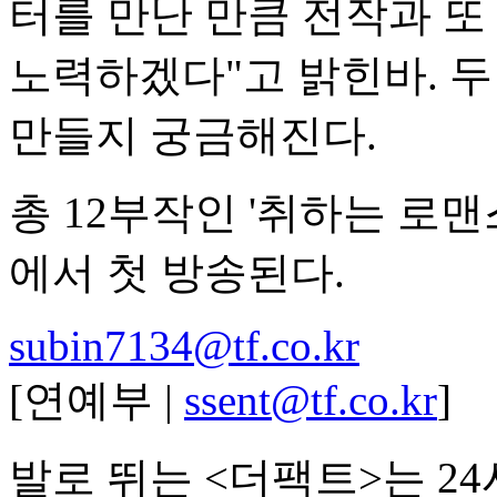
터를 만난 만큼 전작과 또
노력하겠다"고 밝힌바. 
만들지 궁금해진다.
총 12부작인 '취하는 로맨스
에서 첫 방송된다.
subin7134@tf.co.kr
[연예부 |
ssent@tf.co.kr
]
발로 뛰는 <더팩트>는 2