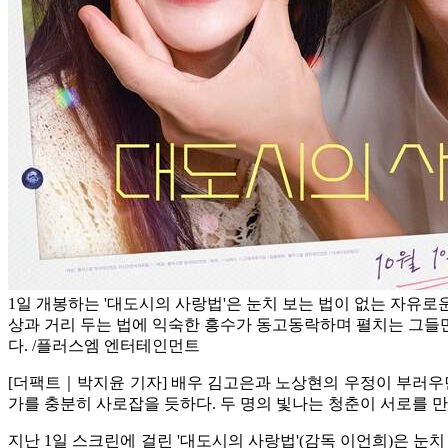
1일 개봉하는 '대도시의 사랑법'은 눈치 보는 법이 없는 자유로
상과 거리 두는 법에 익숙한 흥수가 동고동락하며 펼치는 그들
다. /플러스엠 엔터테인먼트
[더팩트｜박지윤 기자] 배우 김고은과 노상현의 우정이 부러우면
가를 충분히 사로잡을 듯하다. 두 명의 빛나는 청춘이 서로를 만
지난 1일 스크린에 걸린 '대도시의 사랑법'(감독 이언희)은 눈