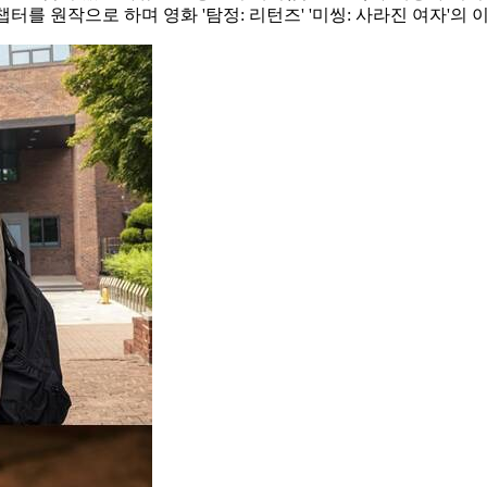
챕터를 원작으로 하며 영화 '탐정: 리턴즈' '미씽: 사라진 여자'의