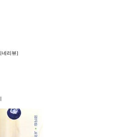
씨네리뷰]
지