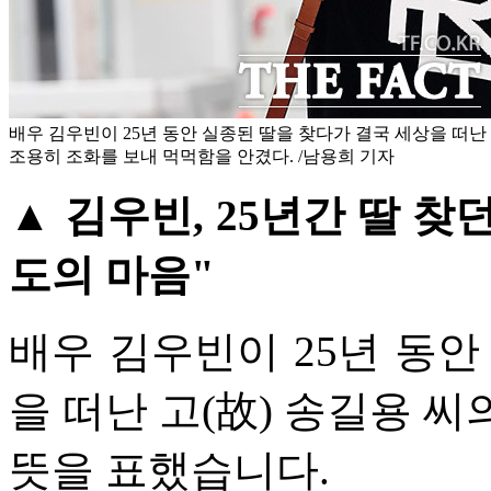
배우 김우빈이 25년 동안 실종된 딸을 찾다가 결국 세상을 떠난 
조용히 조화를 보내 먹먹함을 안겼다. /남용희 기자
▲ 김우빈, 25년간 딸 찾
도의 마음"
배우 김우빈이 25년 동안
을 떠난 고(故) 송길용 
뜻을 표했습니다.