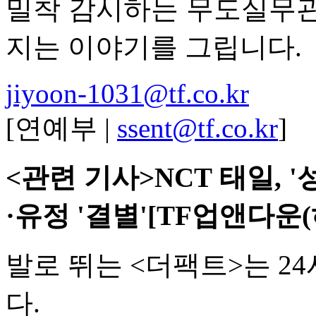
밀착 감시하는 무도실무관
지는 이야기를 그립니다.
jiyoon-1031@tf.co.kr
[연예부 |
ssent@tf.co.kr
]
<관련 기사>NCT 태일, 
·유정 '결별'[TF업앤다운(
발로 뛰는 <더팩트>는 2
다.