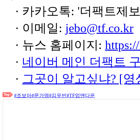
· 카카오톡: '더팩트제보
· 이메일:
jebo@tf.co.kr
· 뉴스 홈페이지:
https:/
·
네이버 메인 더팩트 
·
그곳이 알고싶냐? [영
#조보아
#문가영
#김우빈
#TF업앤다운