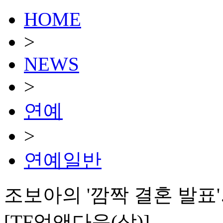
HOME
>
NEWS
>
연예
>
연예일반
조보아의 '깜짝 결혼 발표
[TF업앤다운(상)]