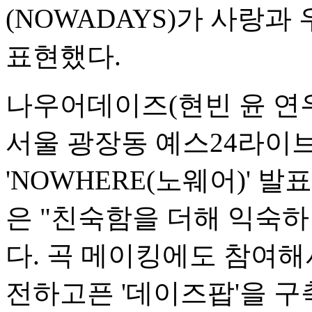
(NOWADAYS)가 사랑
표현했다.
나우어데이즈(현빈 윤 연우 
서울 광장동 예스24라이브
'NOWHERE(노웨어)' 
은 "친숙함을 더해 익숙
다. 곡 메이킹에도 참여
전하고픈 '데이즈팝'을 구