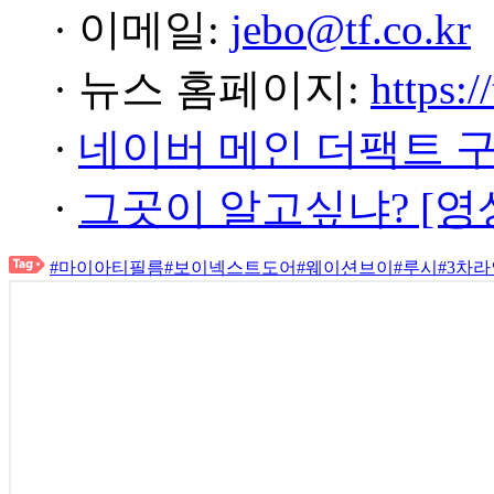
· 이메일:
jebo@tf.co.kr
· 뉴스 홈페이지:
https:/
·
네이버 메인 더팩트 
·
그곳이 알고싶냐? [영
#마이아티필름
#보이넥스트도어
#웨이션브이
#루시
#3차