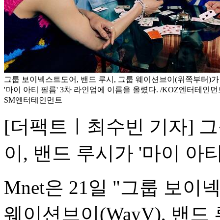
그룹 보이넥스트도어, 밴드 루시, 그룹 웨이션브이(위쪽부터)가 
'마이 아티 필름' 3차 라인업에 이름을 올렸다. /KOZ엔터테인
SM엔터테인먼트
[더팩트ㅣ최수빈 기자] 
이, 밴드 루시가 '마이 아
Mnet은 21일 "그룹 보이
웨이션브이(WayV), 밴드 