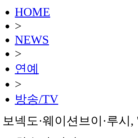
HOME
>
NEWS
>
연예
>
방송/TV
보넥도·웨이션브이·루시, '