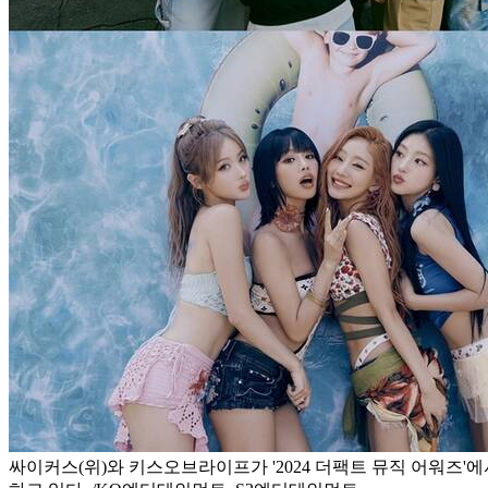
싸이커스(위)와 키스오브라이프가 '2024 더팩트 뮤직 어워즈'