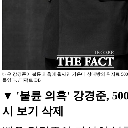
배우 강경준이 불륜 의혹에 휩싸인 가운데 상대방의 위자료 500
들였다. /더팩트 DB
▼ '불륜 의혹' 강경준, 5
시 보기 삭제