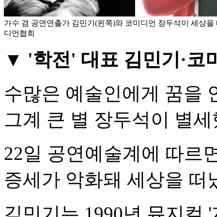
가수 겸 공연연출가 김민기(왼쪽)와 코미디언 장두석이 세상을 
디언협회
▼ '학전' 대표 김민기·
수많은 예술인에게 꿈을 안
그계 큰 별 장두석이 별세
22일 공연예술계에 따르
증세가 악화돼 세상을 떠
김민기는 1990년 뮤지컬 