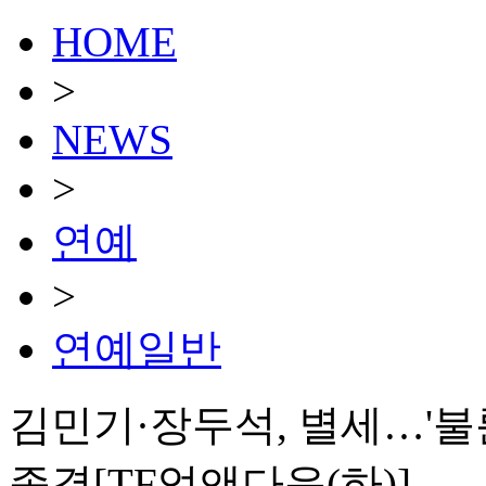
HOME
>
NEWS
>
연예
>
연예일반
김민기·장두석, 별세…'불
종결[TF업앤다운(하)]