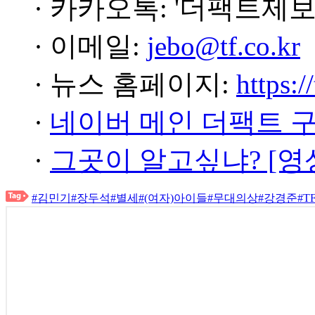
· 카카오톡: '더팩트제보
· 이메일:
jebo@tf.co.kr
· 뉴스 홈페이지:
https:/
·
네이버 메인 더팩트 
·
그곳이 알고싶냐? [영
#김민기
#장두석
#별세
#(여자)아이들
#무대의상
#강경준
#