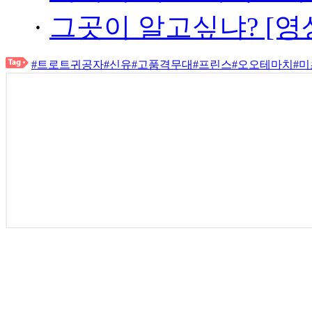
·
그곳이 알고싶냐? [영
#트로트귀공자
#신유
#고품격무대
#프린스
#오오테마치
#