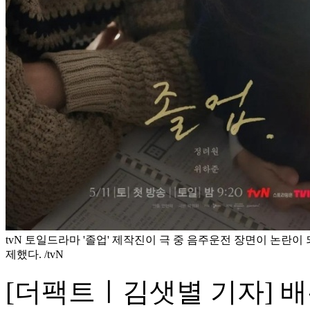
tvN 토일드라마 '졸업' 제작진이 극 중 음주운전 장면이 논란이
제했다. /tvN
[더팩트ㅣ김샛별 기자] 배