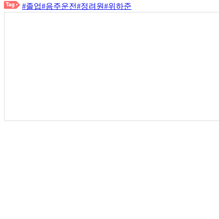
#졸업
#음주운전
#정려원
#위하준