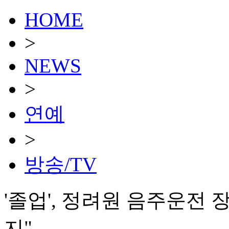
HOME
>
NEWS
>
연예
>
방송/TV
'졸업', 정려원 음주운전 
지"