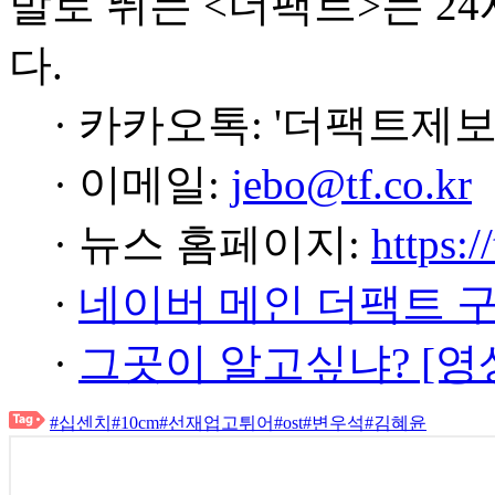
발로 뛰는 <더팩트>는 2
다.
· 카카오톡: '더팩트제보
· 이메일:
jebo@tf.co.kr
· 뉴스 홈페이지:
https:/
·
네이버 메인 더팩트 
·
그곳이 알고싶냐? [영
#십센치
#10cm
#선재업고튀어
#ost
#변우석
#김혜윤