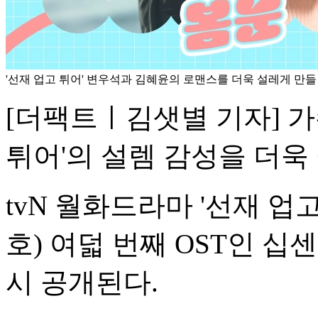
'선재 업고 튀어' 변우석과 김혜윤의 로맨스를 더욱 설레게 만들 O
[더팩트ㅣ김샛별 기자] 가수
튀어'의 설렘 감성을 더욱
tvN 월화드라마 '선재 업
호) 여덟 번째 OST인 십센
시 공개된다.