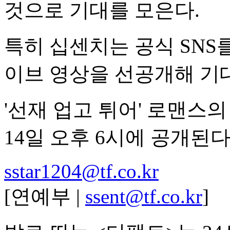
것으로 기대를 모은다.
특히 십센치는 공식 SNS를
이브 영상을 선공개해 기
'선재 업고 튀어' 로맨스의
14일 오후 6시에 공개된다
sstar1204@tf.co.kr
[연예부 |
ssent@tf.co.kr
]