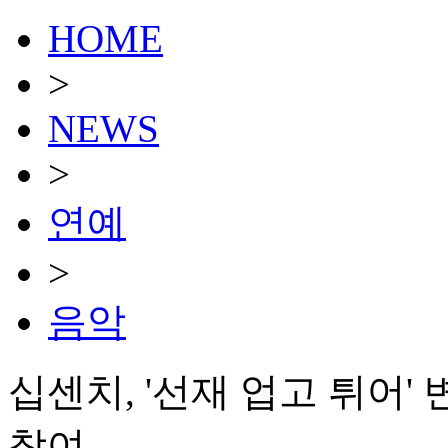
HOME
>
NEWS
>
연예
>
음악
십센치, '선재 업고 튀어'
참여