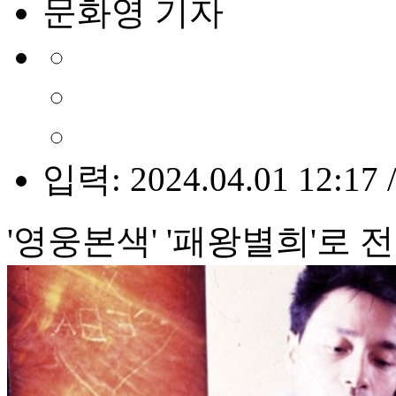
문화영 기자
입력: 2024.04.01 12:17 
'영웅본색' '패왕별희'로 