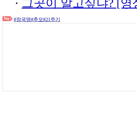
·
그곳이 알고싶냐? [영
#장국영
#추모
#21주기