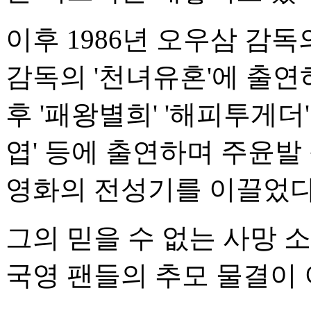
이후 1986년 오우삼 감독
감독의 '천녀유혼'에 출연
후 '패왕별희' '해피투게더'
엽' 등에 출연하며 주윤발 
영화의 전성기를 이끌었다
그의 믿을 수 없는 사망 소
국영 팬들의 추모 물결이 