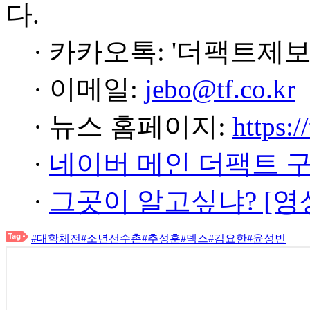
다.
· 카카오톡: '더팩트제보
· 이메일:
jebo@tf.co.kr
· 뉴스 홈페이지:
https:/
·
네이버 메인 더팩트 
·
그곳이 알고싶냐? [영
#대학체전
#소년선수촌
#추성훈
#덱스
#김요한
#윤성빈