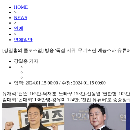
HOME
>
NEWS
>
연예
>
연예일반
[강일홍의 클로즈업] 방송 '독점 지위' 무너뜨린 예능스타 유튜
강일홍 기자
입력: 2024.01.15 00:00 / 수정: 2024.01.15 00:00
유재석 '뜬뜬' 165만-탁재훈 '노빠꾸 153만-신동엽 '짠한형' 105
김대희 '꼰대희' 136만명-강유미 124만, '전업 유튜버'로 승승장