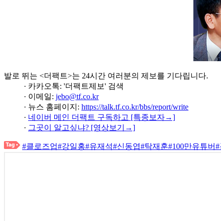
발로 뛰는 <더팩트>는 24시간 여러분의 제보를 기다립니다.
· 카카오톡: '더팩트제보' 검색
· 이메일:
jebo@tf.co.kr
· 뉴스 홈페이지:
https://talk.tf.co.kr/bbs/report/write
·
네이버 메인 더팩트 구독하고 [특종보자→]
·
그곳이 알고싶냐? [영상보기→]
#클로즈업
#강일홍
#유재석
#신동엽
#탁재훈
#100만유튜버