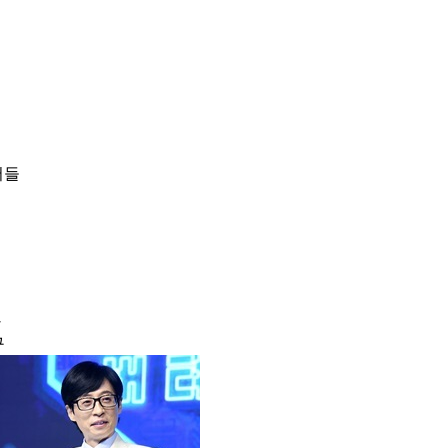
버들
만
구