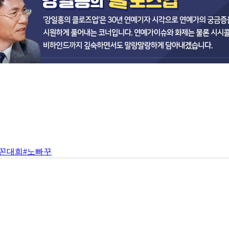
#꼰대희
#노빠꾸