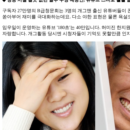
구독자 27만명의 B급청문회는 3명의 개그맨 출신 유튜버들이 
쏟아부어 재미를 극대화하는데요. 다소 야한 표현은 물론 욕설
임우일이 운영하는 유튜브 '180초'는 40만입니다. 허미진 한지
자랑합니다. 개그활동 당시엔 시청자들이 기억도 못할만큼 인지