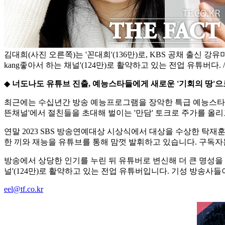
김대희(사진 오른쪽)는 '꼰대희'(136만)로, KBS 공채 출신 강유미
kang좋아서 하는 채널'(124만)로 활약하고 있는 전업 유튜버다. 
◆
너도나도 유튜브 진출, 예능스타들에게 새로운 '기회의 땅'으
최근에는 수십년간 방송 예능프로그램을 장악한 특급 예능스타들
뜬채널'에서 절친들을 초대해 벌이는 '만담' 토크로 주가를 올리고
연말 2023 SBS 방송연예대상 시상식에서 대상을 수상한 탁재
한 끼와 재능을 유튜브를 통해 맘껏 발휘하고 있습니다. 구독자는
방송에서 상당한 인기를 누린 뒤 유튜버로 변신해 더 큰 명성을 이어
널'(124만)로 활약하고 있는 전업 유튜버입니다. 기성 방송
eel@tf.co.kr