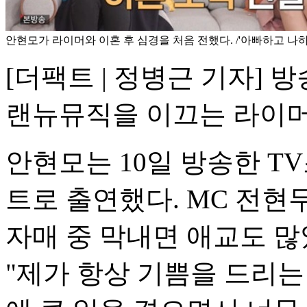
안현모가 라이머와 이혼 후 심경을 처음 전했다. /'아빠하고 나하
[더팩트 | 정병근 기자] 
랜뉴뮤직을 이끄는 라이머
안현모는 10일 방송한 T
트로 출연했다. MC 전현
자매 중 막내면 애교도 많
"제가 항상 기쁨을 드리는