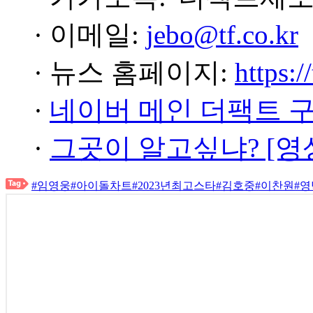
· 이메일:
jebo@tf.co.kr
· 뉴스 홈페이지:
https:/
·
네이버 메인 더팩트 
·
그곳이 알고싶냐? [영
#임영웅
#아이돌차트
#2023년최고스타
#김호중
#이찬원
#영