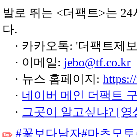
발로 뛰는 <더팩트>는 2
다.
· 카카오톡: '더팩트제보
· 이메일:
jebo@tf.co.kr
· 뉴스 홈페이지:
https:/
·
네이버 메인 더팩트 
·
그곳이 알고싶냐? [영
#꽃보다남자
#마츠모토