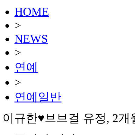
HOME
>
NEWS
>
연예
>
연예일반
이규한♥브브걸 유정, 2개