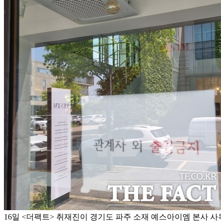
16일 <더팩트> 취재진이 경기도 파주 소재 예스아이엠 본사 사