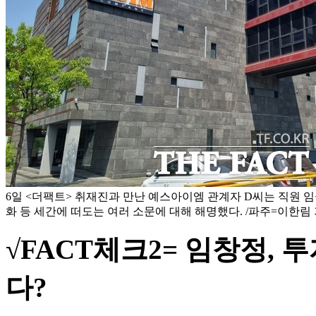
6일 <더팩트> 취재진과 만난 예스아이엠 관계자 D씨는 직원 임
화 등 세간에 떠도는 여러 소문에 대해 해명했다. /파주=이한림
√FACT체크2= 임창정, 
다?