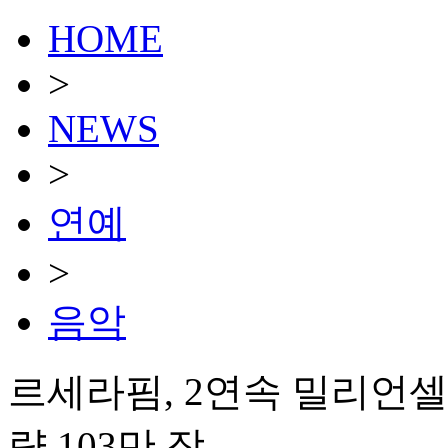
HOME
>
NEWS
>
연예
>
음악
르세라핌, 2연속 밀리언
량 103만 장