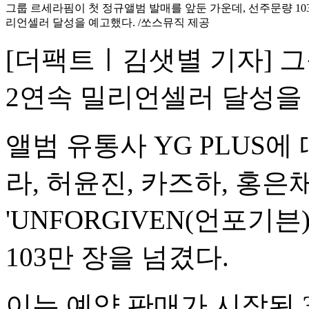
그룹 르세라핌이 첫 정규앨범 발매를 앞둔 가운데, 선주문량 10
리언셀러 달성을 예고했다. /쏘스뮤직 제공
[더팩트ㅣ김샛별 기자] 그룹
2연속 밀리언셀러 달성을
앨범 유통사 YG PLUS에
라, 허윤진, 카즈하, 홍은채
'UNFORGIVEN(언포기븐
103만 장을 넘겼다.
이는 예약 판매가 시작된