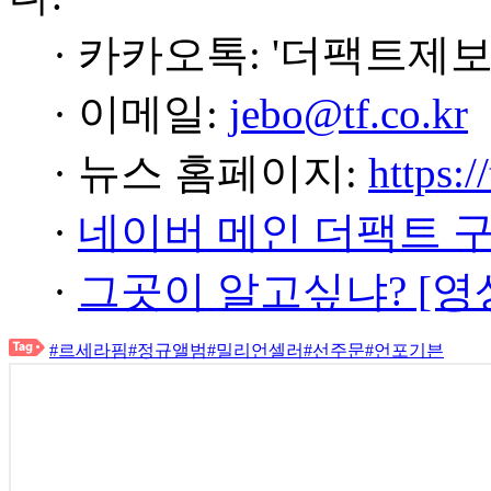
· 카카오톡: '더팩트제보
· 이메일:
jebo@tf.co.kr
· 뉴스 홈페이지:
https:/
·
네이버 메인 더팩트 
·
그곳이 알고싶냐? [영
#르세라핌
#정규앨범
#밀리언셀러
#선주문
#언포기븐