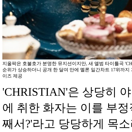
지올팍은 호불호가 분명한 뮤지션이지만, 새 앨범 타이틀곡 'CHR
순위가 상승하더니 공개 한 달여 만에 멜론 일간차트 17위까지 
이즈 제공
'CHRISTIAN'은 상당
에 취한 화자는 이를 부정
째서?'라고 당당하게 목소