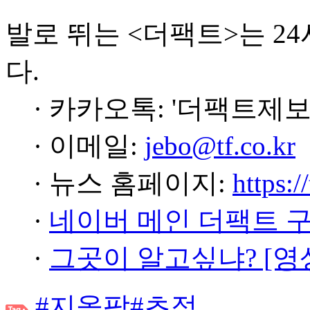
발로 뛰는 <더팩트>는 2
다.
· 카카오톡: '더팩트제보
· 이메일:
jebo@tf.co.kr
· 뉴스 홈페이지:
https:/
·
네이버 메인 더팩트 
·
그곳이 알고싶냐? [영
#지올팍
#초점