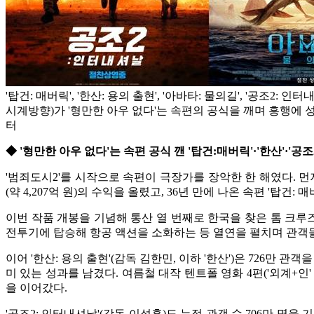
'탑건: 매버릭', '한산: 용의 출현', '아바타: 물의길', '공조2: 
시계방향)가 '형만한 아우 없다'는 속편의 공식을 깨며 흥행에 성
터
◆ '형만한 아우 없다'는 속편 공식 깬 '탑건:매버릭'·'한산'·'공조
'범죄도시2'를 시작으로 속편이 극장가를 장악한 한 해였다. 먼저 6
(약 4,207억 원)의 수익을 올렸고, 36년 만에 나온 속편 '
이번 작품 개봉을 기념해 통산 열 번째로 한국을 찾은 톰 크루
전투기에 탑승해 항공 액션을 소화하는 등 열연을 펼치며 관객
이어 '한산: 용의 출현'(감독 김한민, 이하 '한산')은 726만 관
미 있는 성과를 남겼다. 여름철 대작 텐트폴 영화 4편('외계+인' 
을 이어갔다.
'공조2: 인터내셔날'(감독 이석훈)도 누적 관객 수 706만 명을