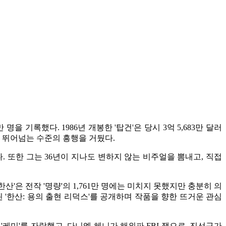
을 기록했다. 1986년 개봉한 '탑건'은 당시 3억 5,683만 달러
편을 뛰어넘는 수준의 흥행을 거뒀다.
 또한 그는 36년이 지나도 변하지 않는 비주얼을 뽐내고, 직접
'한산'은 전작 '명량'의 1,761만 명에는 미치지 못했지만 충분히 의
추가된 '한산: 용의 출현 리덕스'를 공개하며 작품을 향한 뜨거운 관심
 '케미'를 자랑했고, 다니엘 헤니가 해외파 FBI 잭으로, 진선규가