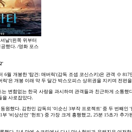
인터내셔날'(왼쪽 위부터
공했다. /영화 포스
2'
월 개봉한 '탑건: 매버릭'(감독 조셉 코신스키)은 관객 수 817만 명
탑건: 매버릭'은 개봉 이래 약 두 달간 박스오피스 상위권을 지키며 전
즈는 변함없는 한국 사랑을 과시하며 관객들과 친근하게 소통했다.
들을 사로잡았다.
객을 동원했다. 김한민 감독의 '이순신 3부작 프로젝트' 중 두 번째인 
1부 '비상선언' '헌트') 중 가장 크게 흥행했고, 25분 15초가 
 기록했다. 5년 만에 스크린에서 다시 만난 현빈과 유해진은 여전한