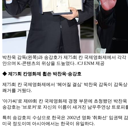
박찬욱 감독(왼쪽)과 송강호가 제75회 칸 국제영화제에서 각
안으며 K-콘텐츠의 위상을 드높였다. /CJ ENM 제공
◆ 제75회 칸영화제 휩쓴 박찬욱·송강호
제75회 칸 국제영화제에서 '헤어질 결심' 박찬욱 감독이 감독
쾌거를 거뒀다.
'아가씨'로 제69회 칸 국제영화제 경쟁 부문에 초청됐던 박찬욱
송강호는 '브로커'로 자신의 이름이 새겨진 남우주연상 트로피를
특히 송강호의 수상으로 한국은 2002년 영화 '취화선' 임권택
미국 정도이며 아시아에서는 한국이 유일하다.