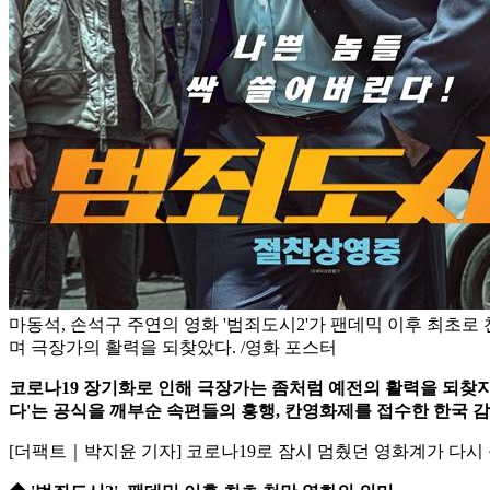
마동석, 손석구 주연의 영화 '범죄도시2'가 팬데믹 이후 최초로
며 극장가의 활력을 되찾았다. /영화 포스터
코로나19 장기화로 인해 극장가는 좀처럼 예전의 활력을 되찾지
다'는 공식을 깨부순 속편들의 흥행, 칸영화제를 접수한 한국 감
[더팩트｜박지윤 기자] 코로나19로 잠시 멈췄던 영화계가 다시