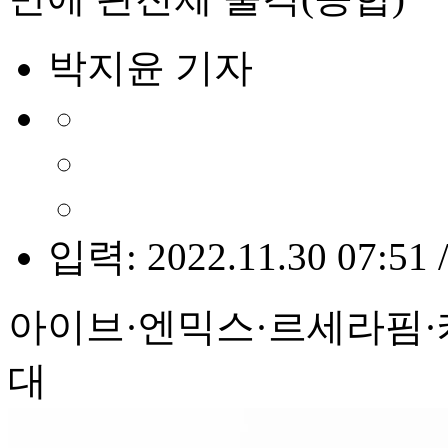
박지윤 기자
입력: 2022.11.30 07:51 
아이브·엔믹스·르세라핌·
대