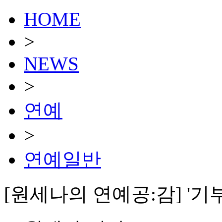
HOME
>
NEWS
>
연예
>
연예일반
[원세나의 연예공:감] '기