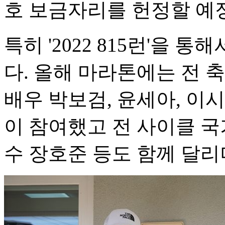
호 보금자리를 헌정할 예
특히 '2022 815런'을 
다. 올해 마라톤에는 전 
배우 박보검, 윤세아, 이시
이 참여했고 전 사이클 국
수 장호준 등도 함께 달리