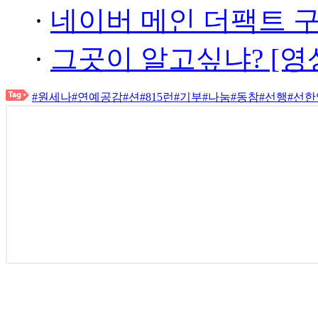
·
네이버 메인 더팩트 
·
그곳이 알고싶냐? [영
#원세나
#연예공감
#션
#815런
#기부
#나눔
#동참
#선행
#선