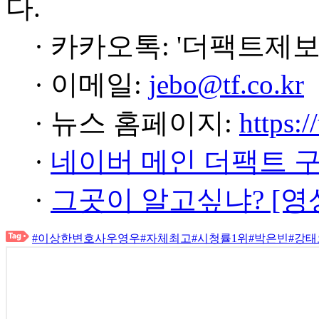
다.
· 카카오톡: '더팩트제보
· 이메일:
jebo@tf.co.kr
· 뉴스 홈페이지:
https:/
·
네이버 메인 더팩트 
·
그곳이 알고싶냐? [영
#이상한변호사우영우
#자체최고
#시청률1위
#박은빈
#강태