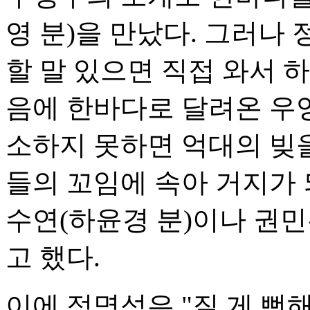
영 분)을 만났다. 그러나
할 말 있으면 직접 와서 
음에 한바다로 달려온 우
소하지 못하면 억대의 빚을
들의 꼬임에 속아 거지가 
수연(하윤경 분)이나 권
고 했다.
이에 정명석은 "질 게 뻔