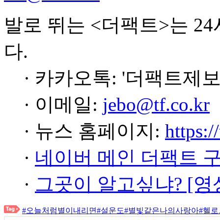
발로 뛰는 <더팩트>는 2
다.
· 카카오톡: '더팩트제보
· 이메일:
jebo@tf.co.kr
· 뉴스 홈페이지:
https:/
·
네이버 메인 더팩트 
·
그곳이 알고싶냐? [영
#오늘처럼별이내리면
#설운도
#별빛같은나의사랑아
#헬