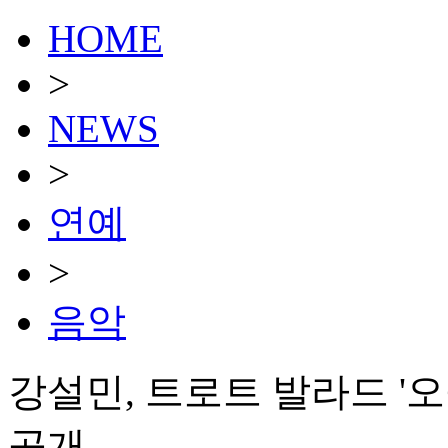
HOME
>
NEWS
>
연예
>
음악
강설민, 트로트 발라드 '오
공개