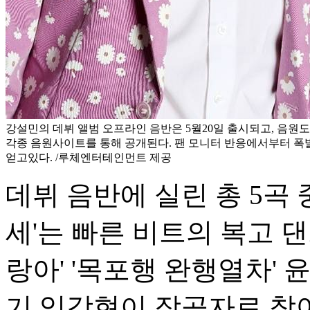
강설민의 데뷔 앨범 오프라인 음반은 5월20일 출시되고, 음원도
각종 음원사이트를 통해 공개된다. 팬 모니터 반응에서부터 폭
얻고있다. /루체엔터테인먼트 제공
데뷔 음반에 실린 총 5곡 
세'는 빠른 비트의 복고 댄
랑아' '목포행 완행열차' 
기 임강현이 작곡자로 참