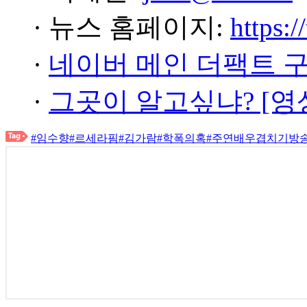
· 뉴스 홈페이지:
https:/
·
네이버 메인 더팩트 
·
그곳이 알고싶냐? [영
#임수향
#르세라핌
#김가람
#학폭의혹
#주연배우겹치기방