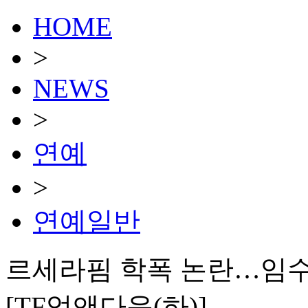
HOME
>
NEWS
>
연예
>
연예일반
르세라핌 학폭 논란…임수
[TF업앤다운(하)]