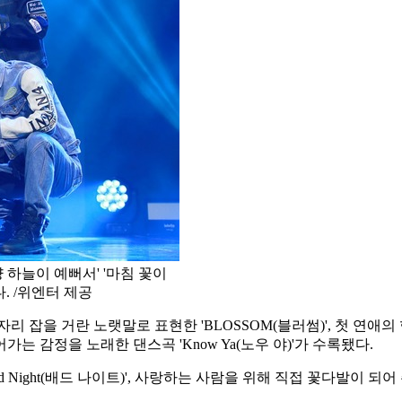
냥 하늘이 예뻐서' '마침 꽃이
. /위엔터 제공
을 거란 노랫말로 표현한 'BLOSSOM(블러썸)', 첫 연애의 힘듦과
 감정을 노래한 댄스곡 'Know Ya(노우 야)'가 수록됐다.
Night(배드 나이트)', 사랑하는 사람을 위해 직접 꽃다발이 되어 