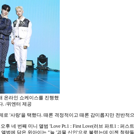
ve' 발매 온라인 쇼케이스를 진행했
. /위엔터 제공
 주제로 '사랑'을 택했다. 때론 격정적이고 때론 감미롭지만 전반적
 네 번째 미니 앨범 'Love Pt.1 : First Love(러브 파트1
범에 담은 위아이는 "늘 '괴물 신인'으로 불렸는데 이젠 청량돌