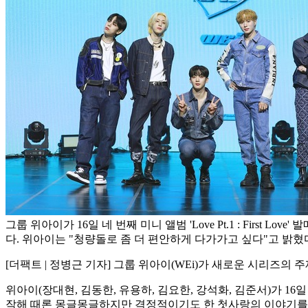
그룹 위아이가 16일 네 번째 미니 앨범 'Love Pt.1 : First Lo
다. 위아이는 "청량돌로 좀 더 편안하게 다가가고 싶다"고 밝혔다
[더팩트 | 정병근 기자] 그룹 위아이(WEi)가 새로운 시리즈의
위아이(장대현, 김동한, 유용하, 김요한, 강석화, 김준서)가 16일 오후
작해 때론 몽글몽글하지만 격정적이기도 한 첫사랑의 이야기를 앨