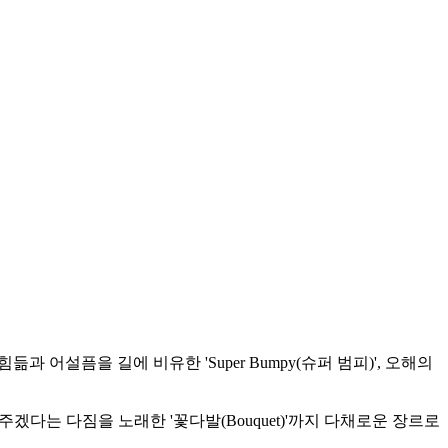
 어설픔을 길에 비유한 'Super Bumpy(슈퍼 범피)', 오해의
주겠다는 다짐을 노래한 '꽃다발(Bouquet)'까지 다채로운 장르로