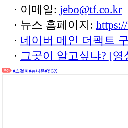
· 이메일:
jebo@tf.co.kr
· 뉴스 홈페이지:
https:/
·
네이버 메인 더팩트 
·
그곳이 알고싶냐? [영
#스걸파
#뉴니온
#YGX