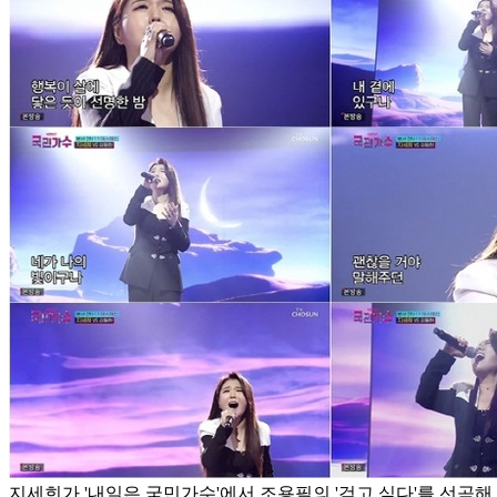
지세희가 '내일은 국민가수'에서 조용필의 '걷고 싶다'를 선곡해