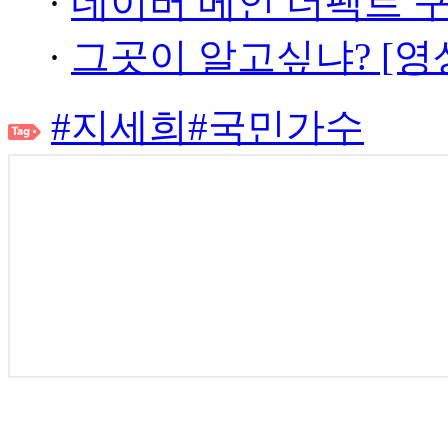
·
네이버 메인 더팩트 
·
그곳이 알고싶냐? [영
#지세희
#국민가수