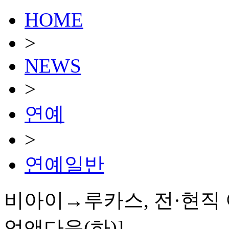
HOME
>
NEWS
>
연예
>
연예일반
비아이→루카스, 전·현직 아
업앤다운(하)]