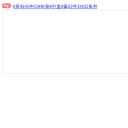
#뭉쳐야쏜다
#허웅
#민호
#줄리엔강
#김동현