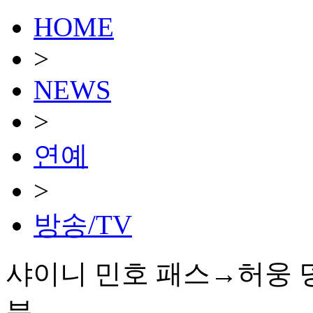
HOME
>
NEWS
>
연예
>
방송/TV
샤이니 민호 패스→허웅 덩크
분