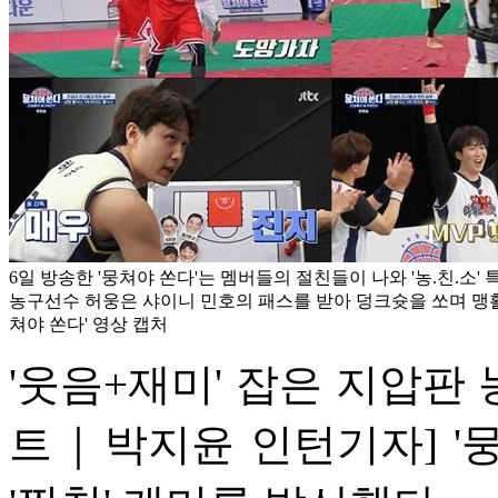
6일 방송한 '뭉쳐야 쏜다'는 멤버들의 절친들이 나와 '농.친.소'
농구선수 허웅은 샤이니 민호의 패스를 받아 덩크슛을 쏘며 맹활약했
쳐야 쏜다' 영상 캡처
'웃음+재미' 잡은 지압판 
트｜박지윤 인턴기자] '