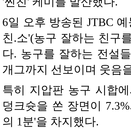
'찐친' 케미를 발산했다.
6일 오후 방송된 JTBC 
친.소'(농구 잘하는 친구
다. 농구를 잘하는 전설
개그까지 선보이며 웃음을
특히 지압판 농구 시합에
덩크슛을 쏜 장면이 7.3
의 1분'을 차지했다.