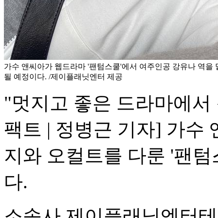
가수 앤씨아가 웹드라마 '팬텀스쿨'에서 여주인공 강유나 역을 
될 예정이다. /제이플래닛엔터 제공
"멋지고 좋은 드라마에서 
팩트 | 정병근 기자] 가
지와 오컬트를 다룬 '팬
다.
소속사 제이플래닛엔터테인