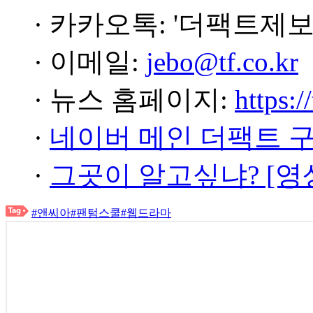
· 카카오톡: '더팩트제보
· 이메일:
jebo@tf.co.kr
· 뉴스 홈페이지:
https:/
·
네이버 메인 더팩트 
·
그곳이 알고싶냐? [영
#앤씨아
#팬텀스쿨
#웹드라마