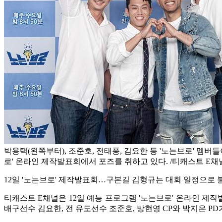
박용택(왼쪽부터), 조준호, 전태풍, 김요한 등 '노는브로' 멤버들이
로' 온라인 제작발표회에서 포즈를 취하고 있다. /티캐스트 E채
12일 '노는브로' 제작발표회…구본길 김형규는 대회 일정으로 
티캐스트 E채널은 12일 예능 프로그램 '노는브로' 온라인 제
배구선수 김요한, 전 유도선수 조준호, 방현영 CP와 박지은 