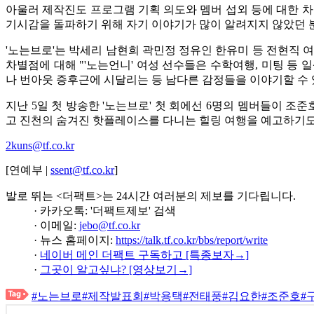
아울러 제작진도 프로그램 기획 의도와 멤버 섭외 등에 대한 차
기시감을 돌파하기 위해 자기 이야기가 많이 알려지지 않았던 분
'노는브로'는 박세리 남현희 곽민정 정유인 한유미 등 전현직 여
차별점에 대해 "'노는언니' 여성 선수들은 수학여행, 미팅 등 
나 번아웃 증후근에 시달리는 등 남다른 감정들을 이야기할 수 
지난 5일 첫 방송한 '노는브로' 첫 회에선 6명의 멤버들이 조
고 진천의 숨겨진 핫플레이스를 다니는 힐링 여행을 예고하기도 했
2kuns@tf.co.kr
[연예부 |
ssent@tf.co.kr
]
발로 뛰는 <더팩트>는 24시간 여러분의 제보를 기다립니다.
· 카카오톡: '더팩트제보' 검색
· 이메일:
jebo@tf.co.kr
· 뉴스 홈페이지:
https://talk.tf.co.kr/bbs/report/write
·
네이버 메인 더팩트 구독하고 [특종보자→]
·
그곳이 알고싶냐? [영상보기→]
#노는브로
#제작발표회
#박용택
#전태풍
#김요한
#조준호
#