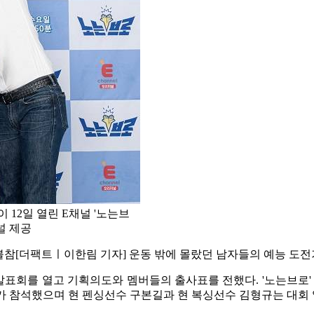
 12일 열린 E채널 '노는브
널 제공
불참
[더팩트ㅣ이한림 기자] 운동 밖에 몰랐던 남자들의 예능 도
작발표회를 열고 기획의도와 멤버들의 출사표를 전했다. '노는브로'
PD가 참석했으며 현 펜싱선수 구본길과 현 복싱선수 김형규는 대회