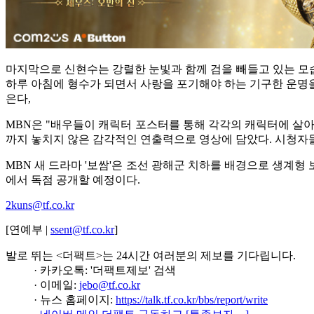
마지막으로 신현수는 강렬한 눈빛과 함께 검을 빼들고 있는 모습
하루 아침에 형수가 되면서 사랑을 포기해야 하는 기구한 운명을
은다,
MBN은 "배우들이 캐릭터 포스터를 통해 각각의 캐릭터에 살아
까지 놓치지 않은 감각적인 연출력으로 영상에 담았다. 시청자들
MBN 새 드라마 '보쌈'은 조선 광해군 치하를 배경으로 생계형 
에서 독점 공개할 예정이다.
2kuns@tf.co.kr
[연예부 |
ssent@tf.co.kr
]
발로 뛰는 <더팩트>는 24시간 여러분의 제보를 기다립니다.
· 카카오톡: '더팩트제보' 검색
· 이메일:
jebo@tf.co.kr
· 뉴스 홈페이지:
https://talk.tf.co.kr/bbs/report/write