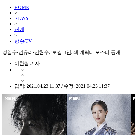
HOME
>
NEWS
>
연예
>
방송/TV
정일우·권유리·신현수, '보쌈' 3인3색 캐릭터 포스터 공개
이한림 기자
입력: 2021.04.23 11:37 / 수정: 2021.04.23 11:37