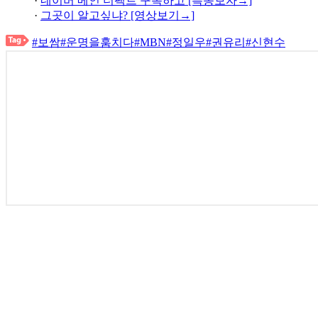
·
네이버 메인 더팩트 구독하고 [특종보자→]
·
그곳이 알고싶냐? [영상보기→]
#보쌈
#운명을훔치다
#MBN
#정일우
#권유리
#신현수