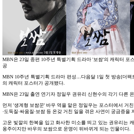
MBN은 23일 종편 10주년 특별기획 드라마 '보쌈'의 캐릭터 포스
공
MBN 10주년 특별기획 드라마 편성…다음달 1일 첫 방송
[더팩
의 캐릭터 포스터가 공개됐다.
MBN은 23일 출연 연기자 정일우 권유리 신현수의 각기 다른
먼저 '생계형 보쌈꾼' 바우 역을 맡은 정일우는 포스터에서 거
·도둑질·싸움질·보쌈 등 온갖 거친 일을 겪은 사연이 궁금증을 
고운 빛깔의 한복을 입고 화사한 미소를 띄고 있는 권유리는 
옹주이지만 바우의 보쌈으로 운명이 뒤바뀌게 되는 인물이다.