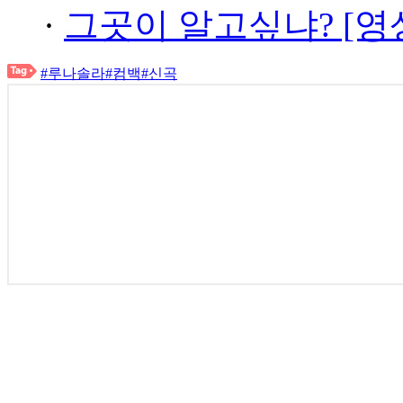
·
그곳이 알고싶냐? [영
#루나솔라
#컴백
#신곡