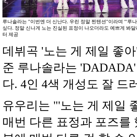
루나솔라는 "이번엔 더 신난다. 우린 정말 찐텐션"이라며 "'루
싶다. 정말 신나게 노는 진실된 표정이 나오더라도 예쁘게 봐달
터 제공
데뷔곡 '노는 게 제일 좋
준 루나솔라는 'DADAD
다. 4인 4색 개성도 잘 드
유우리는 "'노는 게 제일 
매번 다른 표정과 포즈를 했