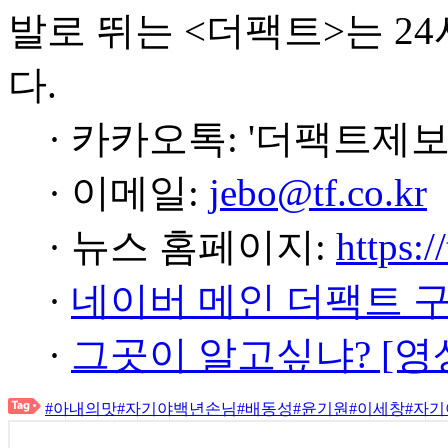
발로 뛰는 <더팩트>는 2
다.
· 카카오톡: '더팩트제보
· 이메일:
jebo@tf.co.kr
· 뉴스 홈페이지:
https:/
·
네이버 메인 더팩트 
·
그곳이 알고싶냐? [영
#아내의맛
#자기야백년손님
#배동성
#윤기원
#이세창
#자