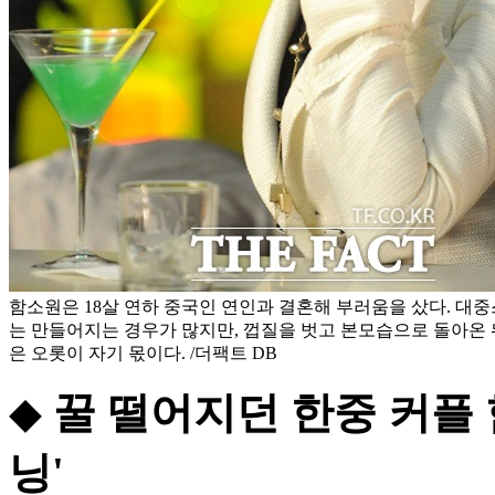
함소원은 18살 연하 중국인 연인과 결혼해 부러움을 샀다. 대
는 만들어지는 경우가 많지만, 껍질을 벗고 본모습으로 돌아온 
은 오롯이 자기 몫이다. /더팩트 DB
◆
꿀 떨어지던 한중 커플 
닝'