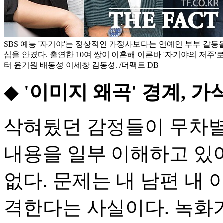
SBS 예능 '자기야'는 정상적인 가정사보다는 연예인 부부 갈
심을 안겼다. 출연한 10여 쌍이 이혼해 이른바 '자기야의 저주'
터 윤기원 배동성 이세창 김동성. /더팩트 DB
◆
'이미지 왜곡' 경계, 가
삭혀뒀던 감정들이 무차별
내용을 일부 이해하고 있어
없다. 문제는 내 남편 내
격한다는 사실이다. 녹화가