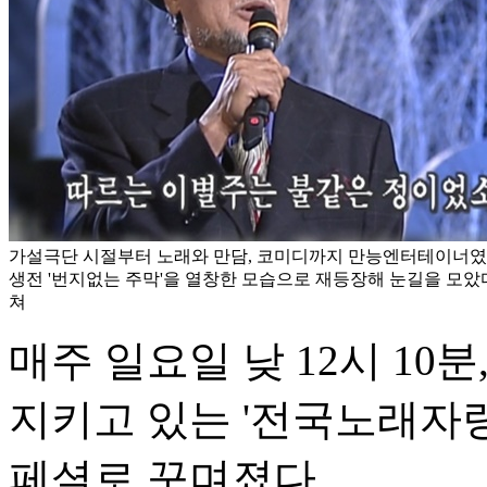
가설극단 시절부터 노래와 만담, 코미디까지 만능엔터테이너였
생전 '번지없는 주막'을 열창한 모습으로 재등장해 눈길을 모았다
쳐
매주 일요일 낮 12시 10
지키고 있는 '전국노래자랑
페셜로 꾸며졌다.