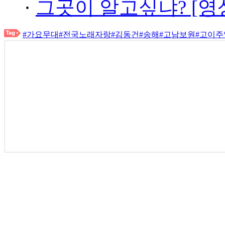
·
그곳이 알고싶냐? [영
#가요무대
#전국노래자랑
#김동건
#송해
#고남보원
#고이주