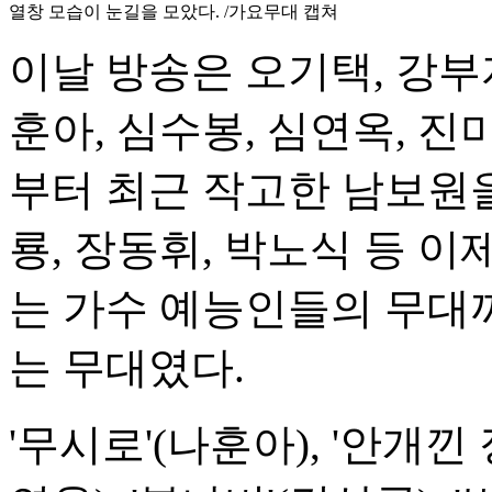
열창 모습이 눈길을 모았다. /가요무대 캡쳐
이날 방송은 오기택, 강부자
훈아, 심수봉, 심연옥, 진
부터 최근 작고한 남보원을
룡, 장동휘, 박노식 등 이
는 가수 예능인들의 무대
는 무대였다.
'무시로'(나훈아), '안개낀