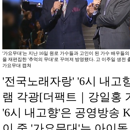
'가요무대'는 지난 16일 원로 가수들과 고인이 된 가수 배우들
을 재편집한 '추억의 무대'로 꾸며져 방영됐다. 고 이주일 생전 출
가요무대 캡쳐
'전국노래자랑' '6시 내고
램 각광
[더팩트｜강일홍 기
'6시 내고향'은 공영방송 
이 중 '가요무대'는 아이