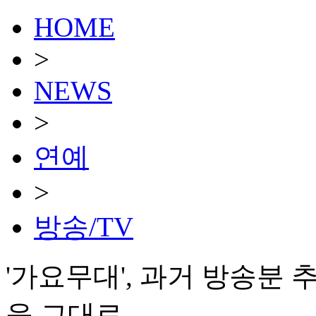
HOME
>
NEWS
>
연예
>
방송/TV
'가요무대', 과거 방송분
응 그대로