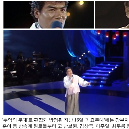
'추억의 무대'로 편집돼 방영된 지난 16일 '가요무대'에는 강부자,
훈아 등 방송계 원로들부터 고 남보원, 김상국, 이주일, 최무룡