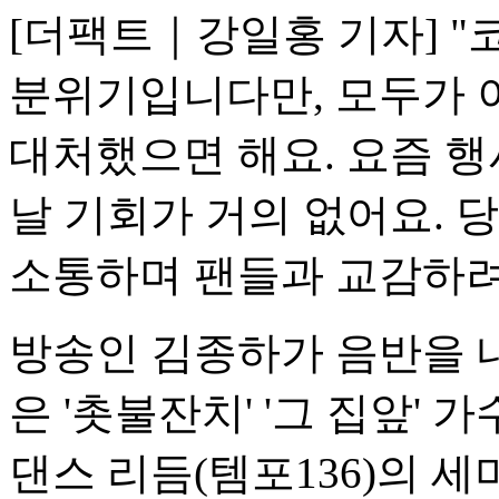
[더팩트｜강일홍 기자] 
분위기입니다만, 모두가 
대처했으면 해요. 요즘 행
날 기회가 거의 없어요.
소통하며 팬들과 교감하려
방송인 김종하가 음반을 내
은 '촛불잔치' '그 집앞'
댄스 리듬(템포136)의 세