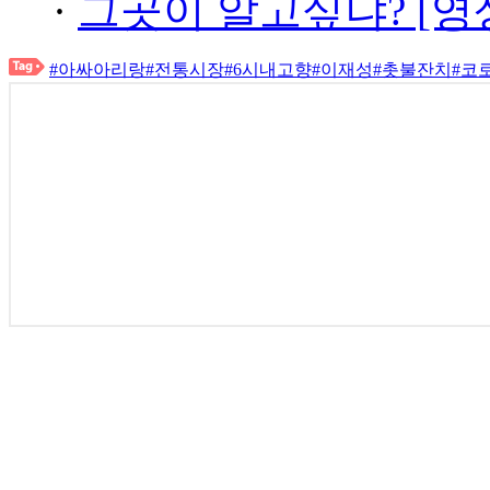
·
그곳이 알고싶냐? [영
#아싸아리랑
#전통시장
#6시내고향
#이재성
#촛불잔치
#코