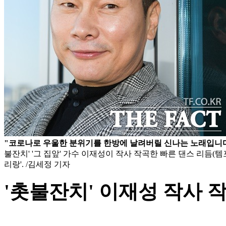
"코로나로 우울한 분위기를 한방에 날려버릴 신나는 노래입니다
불잔치' '그 집앞' 가수 이재성이 작사 작곡한 빠른 댄스 리듬(템
리랑'. /김세정 기자
'촛불잔치' 이재성 작사 