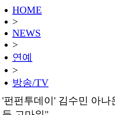
HOME
>
NEWS
>
연예
>
방송/TV
'펀펀투데이' 김수민 아나
들 고마워"