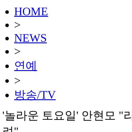
HOME
>
NEWS
>
연예
>
방송/TV
'놀라운 토요일' 안현모 "
려"