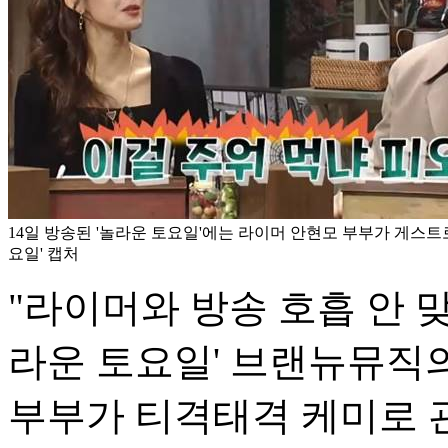
14일 방송된 '놀라운 토요일'에는 라이머 안현모 부부가 게스트로 
요일' 캡처
"라이머와 방송 호흡 안 
라운 토요일' 브랜뉴뮤직
부부가 티격태격 케미로 