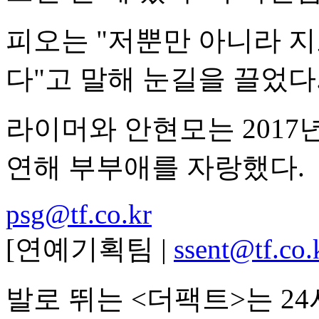
피오는 "저뿐만 아니라 지
다"고 말해 눈길을 끌었다
라이머와 안현모는 2017
연해 부부애를 자랑했다.
psg@tf.co.kr
[연예기획팀 |
ssent@tf.co.
발로 뛰는 <더팩트>는 2