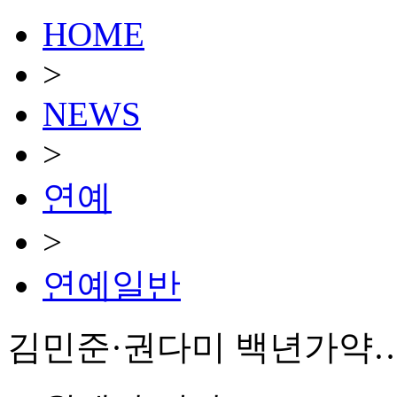
HOME
>
NEWS
>
연예
>
연예일반
김민준·권다미 백년가약…