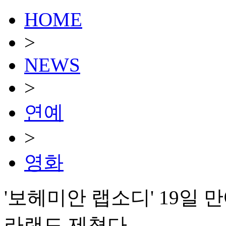
HOME
>
NEWS
>
연예
>
영화
'보헤미안 랩소디' 19일 
라랜드 제쳤다