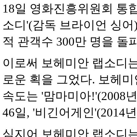
18일 영화진흥위원회 통
소디'(감독 브라이언 싱어)는
적 관객수 300만 명을 돌
이로써 보헤미안 랩소디는 
로운 획을 그었다. 보헤미
속도는 '맘마미아!'(2008년
46일, '비긴어게인'(2014
심지어 보헤미안 랩소디는 