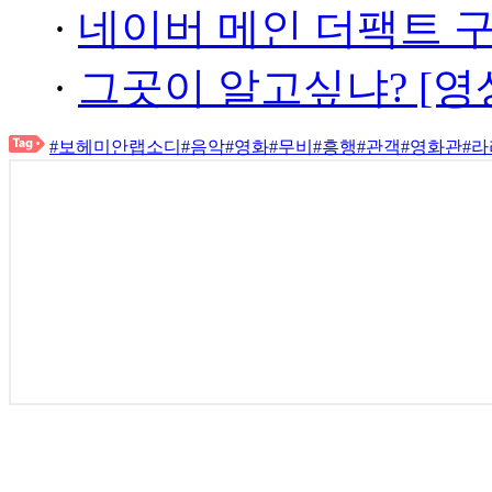
·
네이버 메인 더팩트 
·
그곳이 알고싶냐? [영
#보헤미안랩소디
#음악
#영화
#무비
#흥행
#관객
#영화관
#