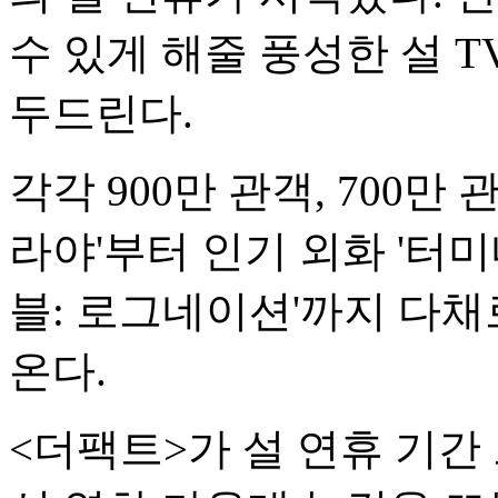
수 있게 해줄 풍성한 설 
두드린다.
각각 900만 관객, 700만
라야'부터 인기 외화 '터
블: 로그네이션'까지 다
온다.
<더팩트>가 설 연휴 기간