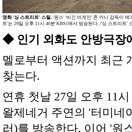
영화 '싱 스트리트' 스틸.
'원스' '비긴 어게인' 존 카니 감독이 
트'는 29일 오후 11시 40분 KBS1에서 방송된다. /'싱 스트리트'
◆ 인기 외화도 안방극장
멜로부터 액션까지 최근 
찾는다.
연휴 첫날 27일 오후 11시
왈제네거 주연의 '터미네이
러)를 방송한다. 이어 '원스