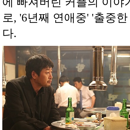
에 빠져버린 커플의 이야
로, '6년째 연애중' '출
다.