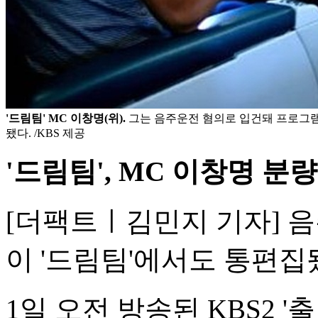
'드림팀' MC 이창명(위).
그는 음주운전 혐의로 입건돼 프로그
됐다. /KBS 제공
'드림팀', MC 이창명 분
[더팩트ㅣ김민지 기자] 
이 '드림팀'에서도 통편집
1일 오전 방송된 KBS2 '