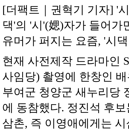
[더팩트｜권혁기 기자] '시
댁'의 '시'(媤)자가 들어
유머가 퍼지는 요즘, '시
현재 사전제작 드라마인 SB
사임당) 촬영에 한창인 배
부여군 청양군 새누리당 
에 동참했다. 정진석 후보
삼촌, 즉 이영애에게는 시삼