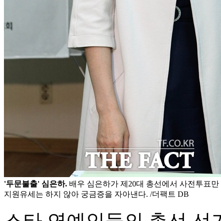
'두문불출' 심은하.
배우 심은하가 제20대 총선에서 사전투표만 
지원유세는 하지 않아 궁금증을 자아낸다. /더팩트 DB
스타 연예인들의 총선 선