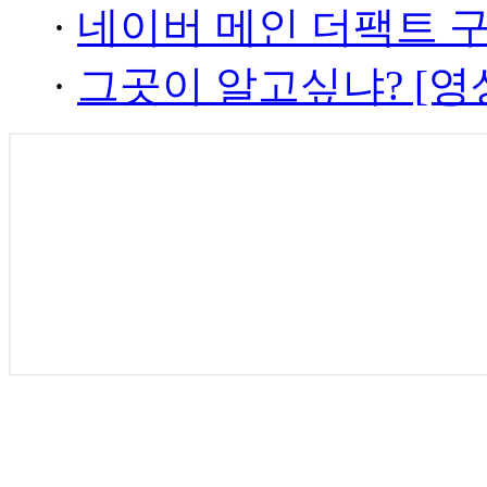
·
네이버 메인 더팩트 
·
그곳이 알고싶냐? [영