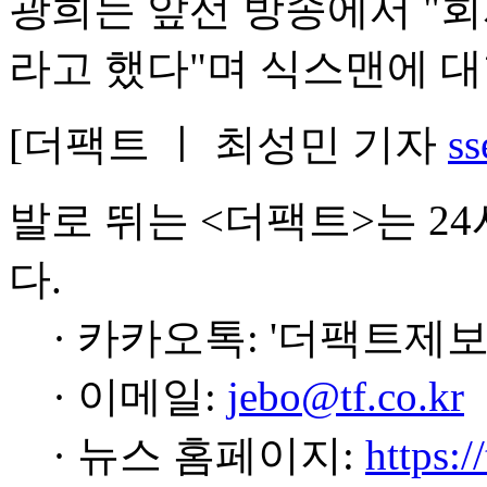
광희는 앞선 방송에서 "회
라고 했다"며 식스맨에 대
[더팩트 ㅣ 최성민 기자
ss
발로 뛰는 <더팩트>는 2
다.
· 카카오톡: '더팩트제보
· 이메일:
jebo@tf.co.kr
· 뉴스 홈페이지:
https:/