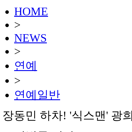
HOME
>
NEWS
>
연예
>
연예일반
장동민 하차! '식스맨' 광