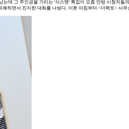
나 났는데 그 주인공을 가리는 '식스맨' 특집이 요즘 안방 시청자들의
와 유쾌하면서 진지한 대화를 나눴다. 이른 아침부터 <더팩트> 사