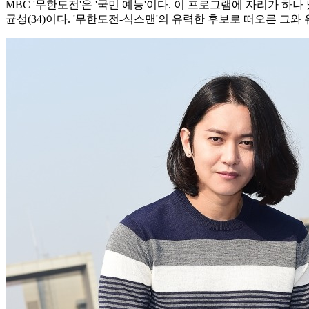
MBC '무한도전'은 '국민 예능'이다. 이 프로그램에 자리가 하
균성(34)이다. '무한도전-식스맨'의 유력한 후보로 떠오른 그