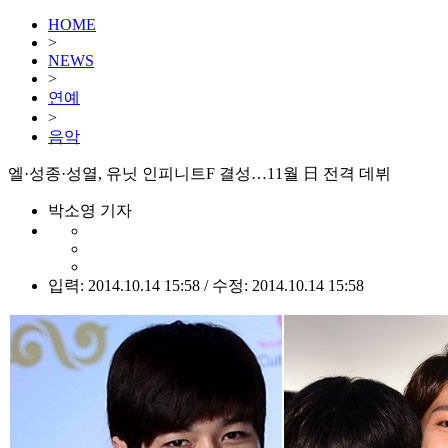
HOME
>
NEWS
>
연예
>
음악
엘·성종·성열, 유닛 인피니트F 결성…11월 日 전격 데뷔
박소영 기자
입력: 2014.10.14 15:58 / 수정: 2014.10.14 15:58