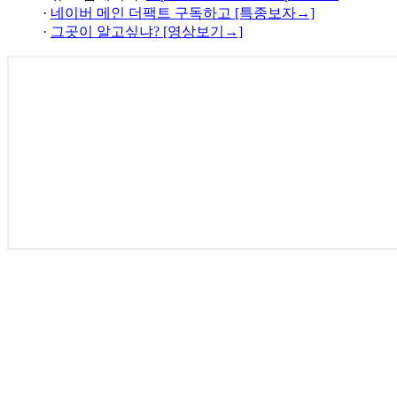
·
네이버 메인 더팩트 구독하고 [특종보자→]
·
그곳이 알고싶냐? [영상보기→]