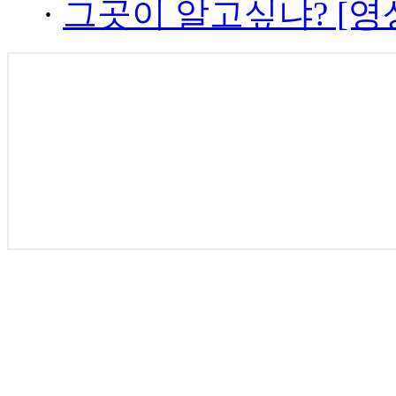
·
그곳이 알고싶냐? [영