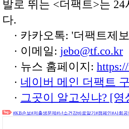
발로 뛰는 <더팩트>는 2
다.
· 카카오톡: '더팩트제보
· 이메일:
jebo@tf.co.kr
· 뉴스 홈페이지:
https:/
·
네이버 메인 더팩트 
·
그곳이 알고싶냐? [영
#KB손보
#저출생문제
#난소건강바로알기
#캠페인
#사회공